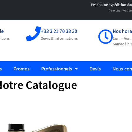
Prochaine expédition da
(Pour une livraiso
le
+33 3 21 70 33 30
Nos horai
s-Lens
Devis & informations
Lun. - Ven. 
Samedi : 9:
s
Promos
Professionnels
Devis
Nous con
Notre Catalogue