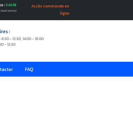
ns :
3:44:07
Accès commande en
n lundi matin)
ligne
res :
: 8:30 - 12:30; 14:00 - 18:00
00 - 12:30
tacter
FAQ