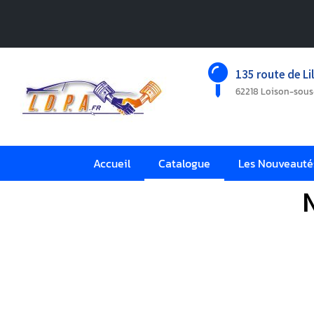
135 route de Lil
62218 Loison-sou
Accueil
Catalogue
Les Nouveauté