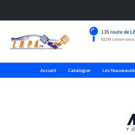
135 route de Lil
62218 Loison-sou
Accueil
Catalogue
Les Nouveauté