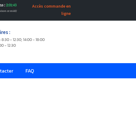
ns :
2:01:43
Accès commande en
aison ce midi)
ligne
res :
: 8:30 - 12:30; 14:00 - 18:00
00 - 12:30
tacter
FAQ