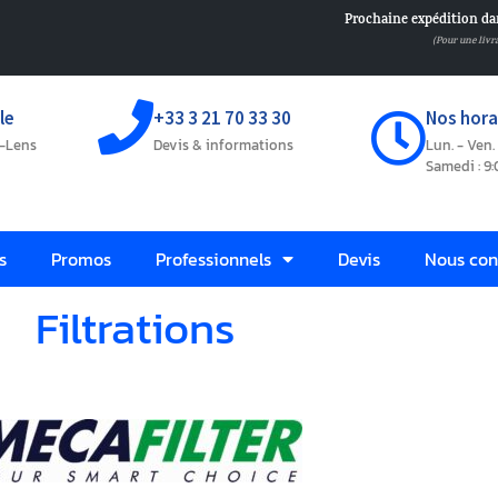
Prochaine expédition da
(Pour une livr
le
+33 3 21 70 33 30
Nos horai
s-Lens
Devis & informations
Lun. - Ven. 
Samedi : 9:
s
Promos
Professionnels
Devis
Nous con
Filtrations