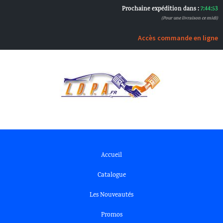
Prochaine expédition dans :
7:44:53
(Pour une livraison ce midi)
Accès commande en ligne
Accueil
Catalogue
Les Nouveautés
Promos