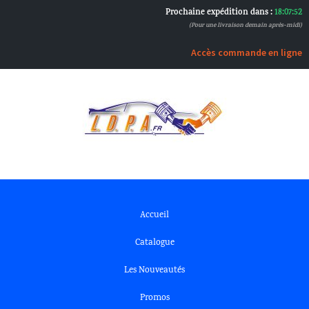
Prochaine expédition dans :
18:07:51
(Pour une livraison demain après-midi)
Accès commande en ligne
Accueil
Catalogue
Les Nouveautés
Promos