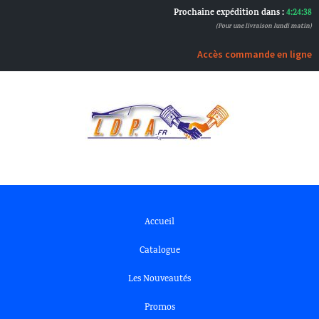
Prochaine expédition dans :
4:24:38
(Pour une livraison lundi matin)
Accès commande en ligne
Accueil
Catalogue
Les Nouveautés
Promos