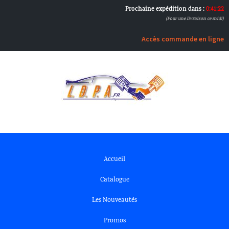
Prochaine expédition dans :
0:41:21
(Pour une livraison ce midi)
Accès commande en ligne
Accueil
Catalogue
Les Nouveautés
Promos