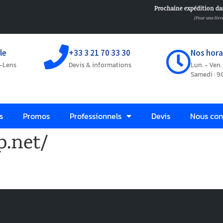
Prochaine expédition da
(Pour une livr
le
+33 3 21 70 33 30
Nos horai
s-Lens
Devis & informations
Lun. - Ven. 
Samedi : 9:
s
Promos
Professionnels
Devis
Nous con
p.net/