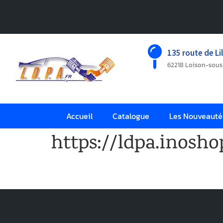
135 route de Lil
62218 Loison-sou
Accueil
Catalogue
Les Nouveauté
https://ldpa.inosho