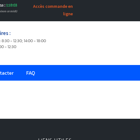
ns :
1:59:03
Accès commande en
aison ce midi)
ligne
res :
: 8:30 - 12:30; 14:00 - 18:00
00 - 12:30
tacter
FAQ