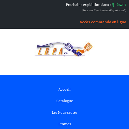
Prochaine expédition dans :
2j 19:57:17
(Pour une livraison lundi après-midi)
Accès commande en ligne
Accueil
Catalogue
Les Nouveautés
Promos